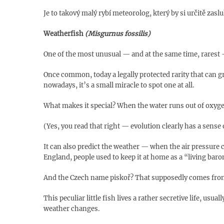
Je to takový malý rybí meteorolog, který by si určitě zasl
Weatherfish
(Misgurnus fossilis)
One of the most unusual — and at the same time, rarest —
Once common, today a legally protected rarity that can g
nowadays, it’s a small miracle to spot one at all.
What makes it special? When the water runs out of oxygen,
(Yes, you read that right — evolution clearly has a sense
It can also predict the weather — when the air pressure c
England, people used to keep it at home as a “living ba
And the Czech name piskoř? That supposedly comes from
This peculiar little fish lives a rather secretive life, us
weather changes.