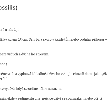
ssilis)
ré u nás žijí.
délky kolem 25 cm. Dřív byla skoro v každé tůni nebo vodním příkopu 
nabere vzduch a dýchá ho střevem.
mor.)
čne vrtět a vyplouvá k hladině. Dříve ho v Anglii chovali doma jako „ži
rfish.
ré vydává, když se ocitne náhle na suchu.
taná někde v sedimentu dna, nejvíce ožívá se soumrakem nebo při již