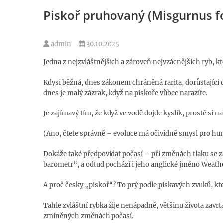
Piskoř pruhovaný (Misgurnus fo
admin
30.10.2025
Jedna z nejzvláštnějších a zároveň nejvzácnějších ryb, kte
Kdysi běžná, dnes zákonem chráněná rarita, dorůstající 
dnes je malý zázrak, když na piskoře vůbec narazíte.
Je zajímavý tím, že když ve vodě dojde kyslík, prostě si 
(Ano, čtete správně – evoluce má očividně smysl pro hu
Dokáže také předpovídat počasí – při změnách tlaku se za
barometr“, a odtud pochází i jeho anglické jméno Weathe
A proč česky „piskoř“? To prý podle pískavých zvuků, kte
Tahle zvláštní rybka žije nenápadně, většinu života zavr
zmíněných změnách počasí.