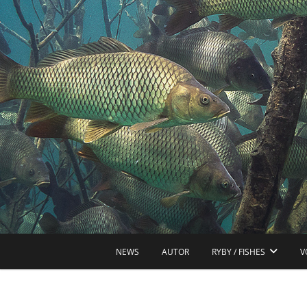
Skip
to
content
R
NEWS
AUTOR
RYBY / FISHES
V