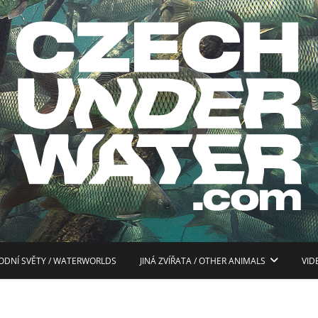
ostislav Štefánek, fotografie ryb, ryby, sladká voda, UW fotografie
CZECH UNDERWATER
ODNÍ SVĚTY / WATERWORLDS
JINÁ ZVÍŘATA / OTHER ANIMALS
VID