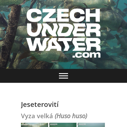
Skip
to
content
Rostislav Štefánek, fotografie ryb, ryby, sladká
CZECH
voda, UW fotografie
UNDERWATER
Jeseterovití
Vyza velká
(Huso huso)